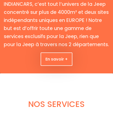
INDIANCARS, c’est tout l’univers de la Jeep
concentré sur plus de 4000m² et deux sites
indépendants uniques en EUROPE ! Notre
but est d’offrir toute une gamme de
services exclusifs pour la Jeep, rien que
pour la Jeep à travers nos 2 départements.
En savoir +
NOS SERVICES