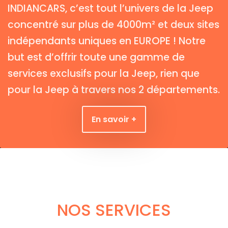
INDIANCARS, c’est tout l’univers de la Jeep
concentré sur plus de 4000m² et deux sites
indépendants uniques en EUROPE ! Notre
but est d’offrir toute une gamme de
services exclusifs pour la Jeep, rien que
pour la Jeep à travers nos 2 départements.
En savoir +
NOS SERVICES