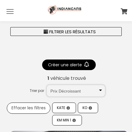
Menu
FILTRER LES RÉSULTATS
Créer une alerte
1
véhicule trouvé
Trier par
Effacer les filtres
KATE
KO
KM MIN 1