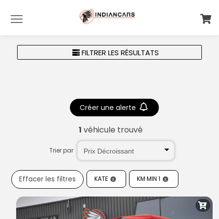
Menu
FILTRER LES RÉSULTATS
Créer une alerte
1
véhicule trouvé
Trier par
Effacer les filtres
KATE
KM MIN 1